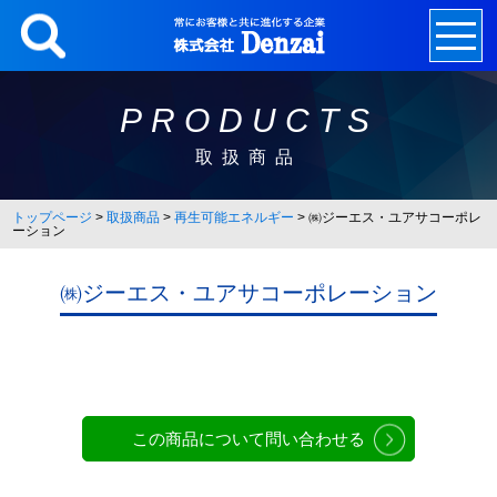
Skip
to
content
PRODUCTS
取扱商品
トップページ
>
取扱商品
>
再生可能エネルギー
>
㈱ジーエス・ユアサコーポレ
ーション
㈱ジーエス・ユアサコーポレーション
この商品について問い合わせる