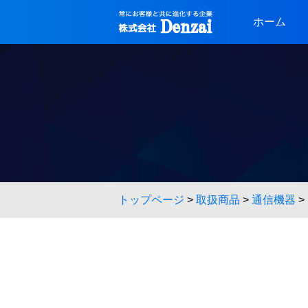
Skip
to
ホーム
content
トップページ
>
取扱商品
>
通信機器
>