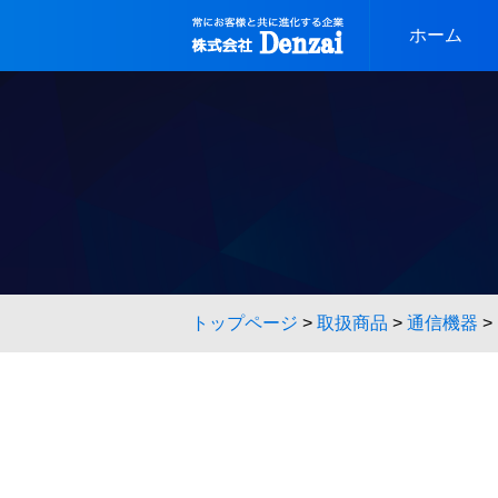
Skip
to
ホーム
content
トップページ
>
取扱商品
>
通信機器
>