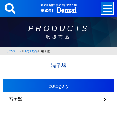
Skip
to
content
PRODUCTS
取扱商品
トップページ
>
取扱商品
>
端子盤
端子盤
category
端子盤